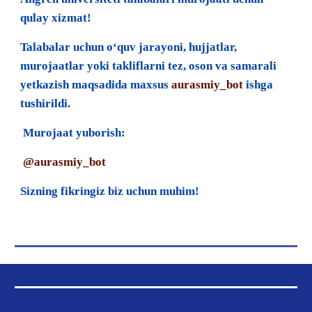
qulay xizmat!
Talabalar uchun o‘quv jarayoni, hujjatlar,
murojaatlar yoki takliflarni tez, oson va samarali
yetkazish maqsadida maxsus
aurasmiy_bot
ishga
tushirildi.
Murojaat yuborish:
@aurasmiy_bot
Sizning fikringiz biz uchun muhim!