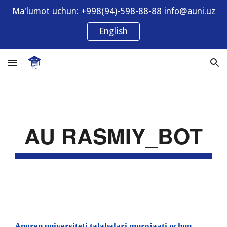
Ma'lumot uchun: +998(94)-598-88-88 info@auni.uz
Skip to main content
Skip to navigation
English
AU RASMIY_BOT
Angren universiteti talabalari murojaati uchun