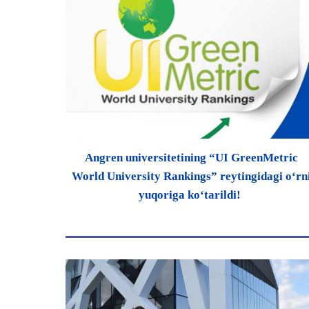
Angren universitetining “UI GreenMetric
World University Rankings” reytingidagi oʻrn
yuqoriga koʻtarildi!