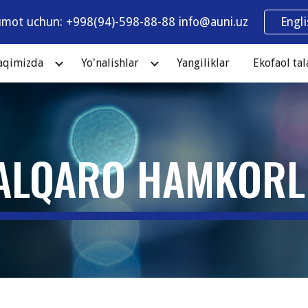
umot uchun: +998(94)-598-88-88 info@auni.uz
Engl
ip to main content
Skip to navigat
haqimizda
Yo'nalishlar
Yangiliklar
Ekofaol tal
ALQARO HAMKORL