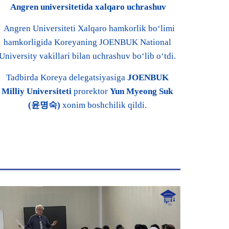
Angren universitetida xalqaro uchrashuv
Angren Universiteti Xalqaro hamkorlik bo‘limi
hamkorligida Koreyaning JOENBUK National
University vakillari bilan uchrashuv bo‘lib o‘tdi.
Tadbirda Koreya delegatsiyasiga
JOENBUK
Milliy Universiteti
prorektor
Yun Myeong Suk
(윤명숙)
xonim boshchilik qildi.