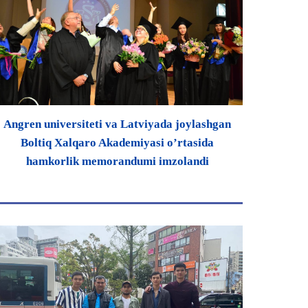
Angren universiteti va Latviyada joylashgan
Boltiq Xalqaro Akademiyasi o’rtasida
hamkorlik memorandumi imzolandi