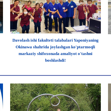
Davolash ishi fakulteti talabalari Yaponiyaning
Okinawa shahrida joylashgan ko'ptarmoqli
markaziy shifoxonada amaliyot o'tashni
boshlashdi!