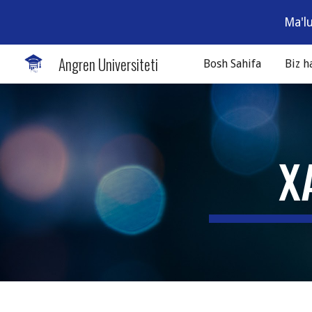
Ma'l
Sk
Angren Universiteti
Bosh Sahifa
Biz 
X