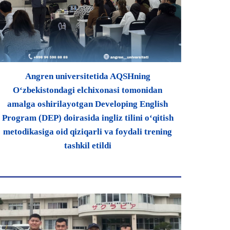
Angren universitetida AQSHning
O‘zbekistondagi elchixonasi tomonidan
amalga oshirilayotgan Developing English
Program (DEP) doirasida ingliz tilini o‘qitish
metodikasiga oid qiziqarli va foydali trening
tashkil etildi