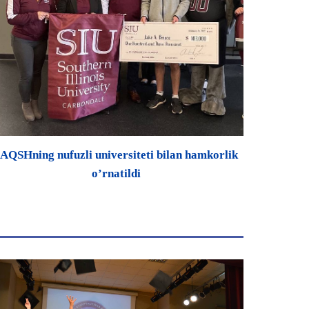
AQSHning nufuzli universiteti bilan hamkorlik
o’rnatildi