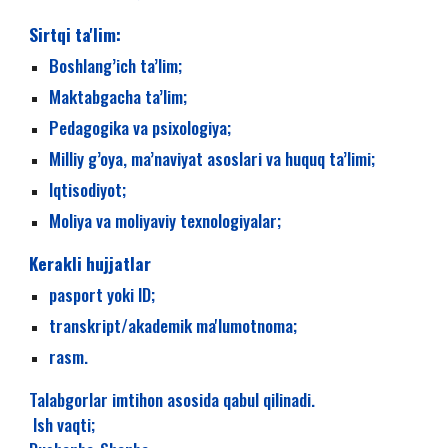
Sirtqi ta'lim:
Boshlang’ich ta’lim;
Maktabgacha ta’lim;
Pedagogika va psixologiya;
Milliy g’oya, ma’naviyat asoslari va huquq ta’limi;
Iqtisodiyot;
Moliya va moliyaviy texnologiyalar;
Kerakli hujjatlar
pasport yoki ID;
transkript/akademik ma'lumotnoma;
rasm.
Talabgorlar imtihon asosida qabul qilinadi.
Ish vaqti;