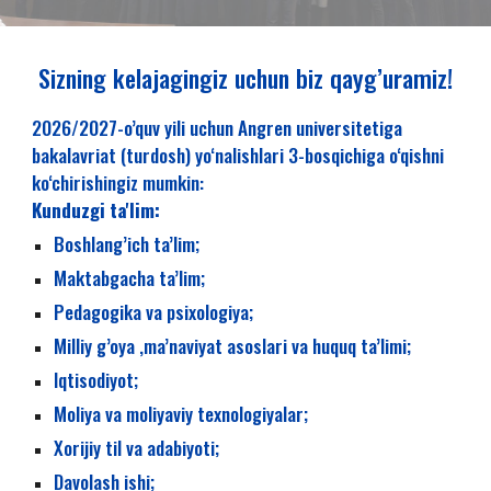
Sizning kelajagingiz uchun biz qayg’uramiz!
202
6
/202
7
-o’quv yili uchun Angren universitetiga
bakalavriat (turdosh) yo‘nalishlari
3
-bosqichiga o‘qishni
ko‘chirishingiz mumkin:
Kunduzgi ta'lim:
Boshlang’ich ta’lim;
Maktabgacha ta’lim;
Pedagogika va psixologiya;
Milliy g’oya ,ma’naviyat asoslari va huquq ta’limi;
Iqtisodiyot;
Moliya va moliyaviy texnologiyalar;
Xorijiy til va adabiyoti;
Davolash ishi;