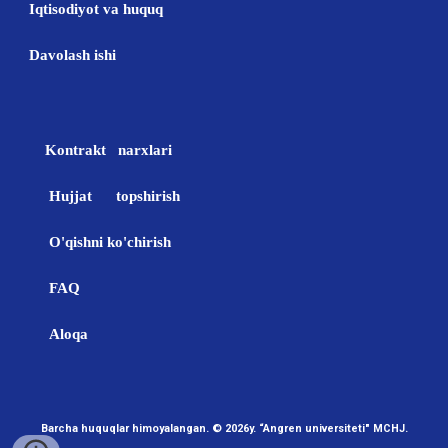
Iqtisodiyot va huquq
Davolash ishi
Kontrakt narxlari
Hujjat topshirish
O'qishni ko'chirish
FAQ
Aloqa
Barcha huquqlar himoyalangan
. © 2026
y.
“Angren
u
niversiteti
" MCHJ
.