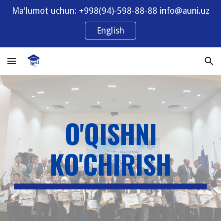
Ma'lumot uchun: +998(94)-598-88-88 info@auni.uz
Skip to main content
Skip to navigation
English
O'QISHNI
KO'CHIRISH