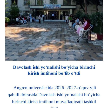
Davolash ishi yo‘nalishi bo‘yicha birinchi
kirish imtihoni bo‘lib o‘tdi
Angren universitetida 2026–2027-o‘quv yili
qabuli doirasida Davolash ishi yo‘nalishi bo‘yicha
birinchi kirish imtihoni muvaffaqiyatli tashkil