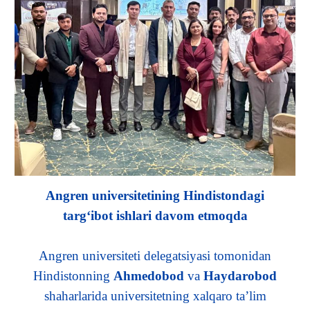
Angren universitetining Hindistondagi
targ‘ibot ishlari davom etmoqda
Angren universiteti delegatsiyasi tomonidan
Hindistonning
Ahmedobod
va
Haydarobod
shaharlarida universitetning xalqaro ta’lim