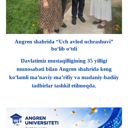
Angren shahrida “Uch avlod uchrashuvi”
bo‘lib o‘tdi
Davlatimiz mustaqilligining 35 yilligi
munosabati bilan Angren shahrida keng
ko‘lamli ma’naviy-ma’rifiy va madaniy-badiiy
tadbirlar tashkil etilmoqda.