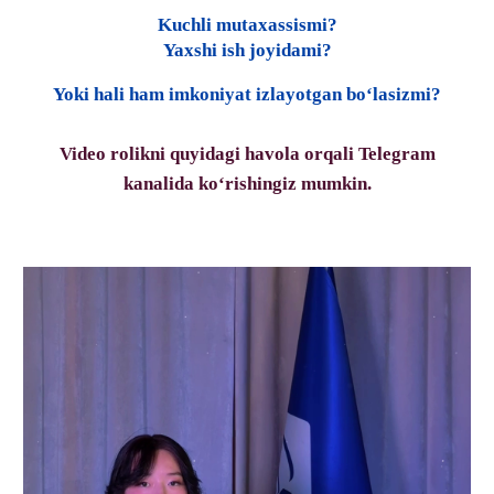
Kuchli mutaxassismi?
Yaxshi ish joyidami?
Yoki hali ham imkoniyat izlayotgan bo‘lasizmi?
Video rolikni quyidagi havola orqali Telegram
kanalida ko‘rishingiz mumkin.