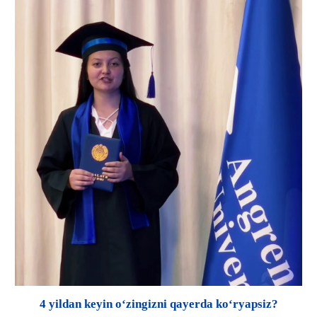
4 yildan keyin o‘zingizni qayerda ko‘ryapsiz?