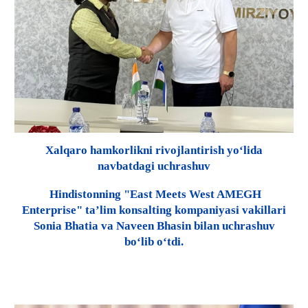
Xalqaro hamkorlikni rivojlantirish yo‘lida
navbatdagi uchrashuv
Hindistonning "East Meets West AMEGH
Enterprise" ta’lim konsalting kompaniyasi vakillari
Sonia Bhatia va Naveen Bhasin bilan uchrashuv
bo‘lib o‘tdi.