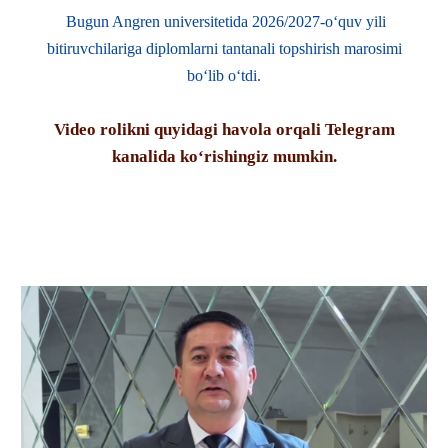
Bugun Angren universitetida 2026/2027-o‘quv yili
bitiruvchilariga diplomlarni tantanali topshirish marosimi
bo‘lib o‘tdi.
Video rolikni quyidagi havola orqali Telegram
kanalida ko‘rishingiz mumkin.