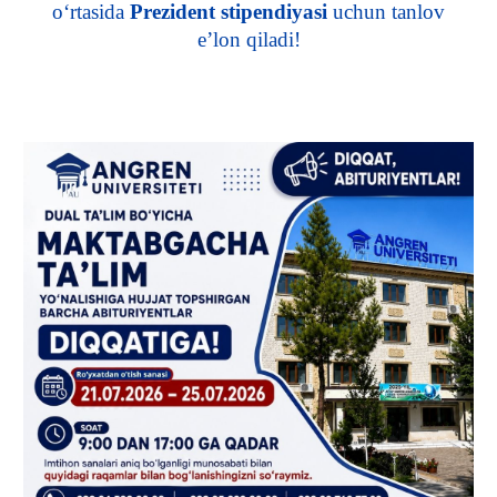
o‘rtasida
Prezident stipendiyasi
uchun tanlov
e’lon qiladi!