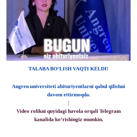
TALABA BO‘LISH VAQTI KELDI!
Angren universiteti abituriyentlarni qabul qilishni
davom ettirmoqda.
|
Video rolikni quyidagi havola orqali Telegram
kanalida ko‘rishingiz mumkin.