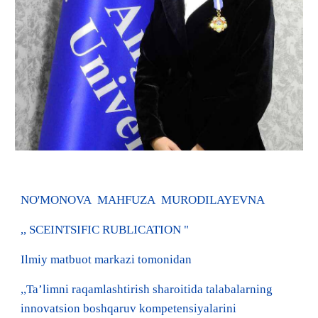
NO'MONOVA MAHFUZA MURODILAYEVNA
,, SCEINTSIFIC RUBLICATION "
Ilmiy matbuot markazi tomonidan
,,Taʼlimni raqamlashtirish sharoitida talabalarning
innovatsion boshqaruv kompetensiyalarini