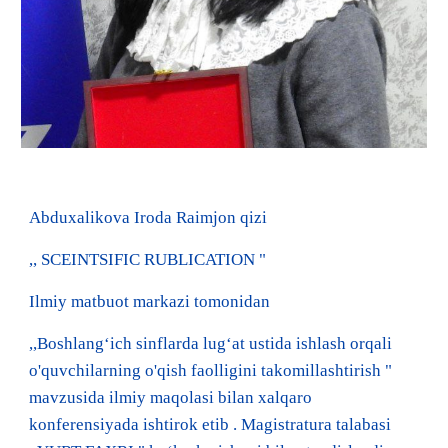
Abduxalikova Iroda Raimjon qizi
,, SCEINTSIFIC RUBLICATION "
Ilmiy matbuot markazi tomonidan
,,Boshlang‘ich sinflarda lug‘at ustida ishlash orqali
o'quvchilarning o'qish faolligini takomillashtirish "
mavzusida ilmiy maqolasi bilan xalqaro
konferensiyada ishtirok etib . Magistratura talabasi