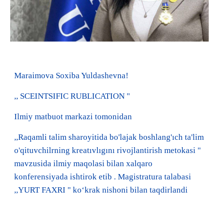
Maraimova Soxiba Yuldashevna!
,, SCEINTSIFIC RUBLICATION "
Ilmiy matbuot markazi tomonidan
,,Raqamli talim sharoyitida bo'lajak boshlang'ıch ta'lim
o'qituvchilrning kreatıvlıgını rivojlantirish metokasi "
mavzusida ilmiy maqolasi bilan xalqaro
konferensiyada ishtirok etib . Magistratura talabasi
,,YURT FAXRI " koʻkrak nishoni bilan taqdirlandi