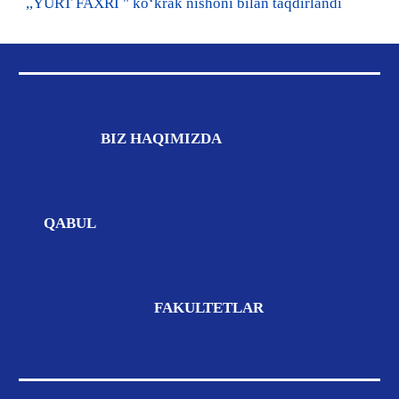
,,YURT FAXRI " koʻkrak nishoni bilan taqdirlandi
BIZ
HAQIMIZDA
QABUL
FAKULTETLAR