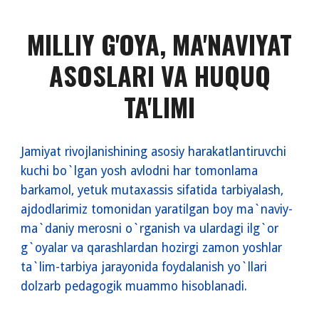
MILLIY G'OYA, MA'NAVIYAT
ASOSLARI VA HUQUQ
TA'LIMI
Jamiyat rivojlanishining asosiy harakatlantiruvchi
kuchi bo`lgan yosh avlodni har tomonlama
barkamol, yetuk mutaxassis sifatida tarbiyalash,
ajdodlarimiz tomonidan yaratilgan boy ma`naviy-
ma`daniy merosni o`rganish va ulardagi ilg`or
g`oyalar va qarashlardan hozirgi zamon yoshlar
ta`lim-tarbiya jarayonida foydalanish yo`llari
dolzarb pedagogik muammo hisoblanadi.