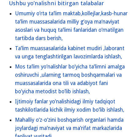
Ushbu yo’nalishni bitirgan talabalar
Umumiy o’rta ta’lim maktab,kollejlar,kasb-hunar
ta’lim muassasalarida milliy g’oya ma’naviyat
asoslari va huquq ta’limi fanlaridan o’rnatilgan
tartibda dars berish,
Ta’lim muassasalarida kabinet mudiri ,laborant
va unga tenglashtirilgan lavozimlarda ishlash,
Mos ta’lim yo’nalishlar bo’yicha ta’limni amalga
oshiruvchi ,ularning tarmoq boshqarmalari va
muassasalarida ona tili va adabiyot fani
bo’yicha metodist bo’lib ishlash,
Ijtimoiy fanlar yo’nalishidagi ilmiy tadqiqot
tashkilotlarida kichik ilmiy xodim bo’lib ishlash,
Mahalliy o’z-o’zini boshqarish organlari hamda
joylardagi ma’naviyat va ma’rifat markazlarida
faoliyat yuritadi