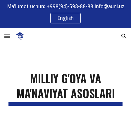
Ma'lumot uchun: +998(94)-598-88-88 info@auni.uz
Skip to main content
Skip to navigation
English
MILLIY
G
'OYA VA
M
A'NAVIYAT
A
SOSLARI