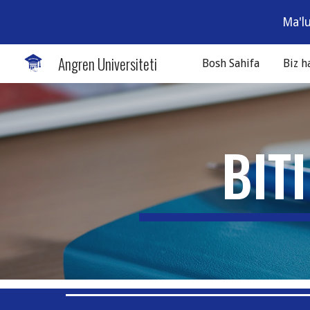
Ma'l
Sk
Angren Universiteti
Bosh Sahifa
Biz 
BIT