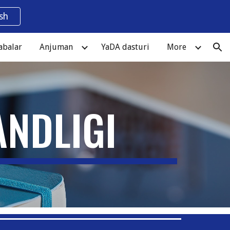
ish
ion
abalar
Anjuman
YaDA dasturi
More
ANDLIGI